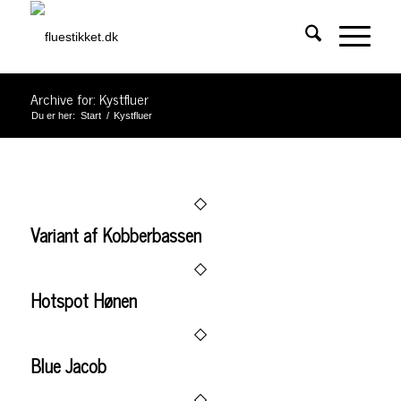
Archive for: Kystfluer
Du er her:
Start
/
Kystfluer
Variant af Kobberbassen
Hotspot Hønen
Blue Jacob