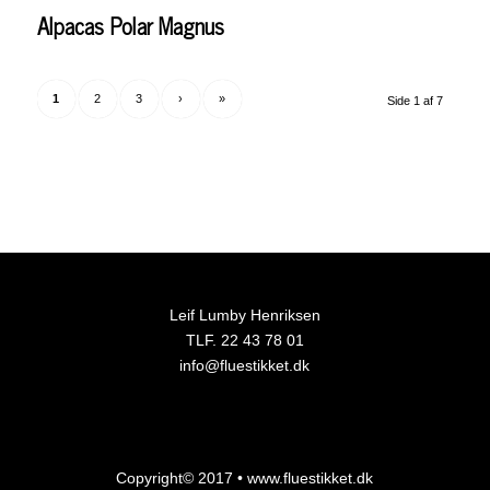
Alpacas Polar Magnus
1
2
3
›
»
Side 1 af 7
Leif Lumby Henriksen
TLF. 22 43 78 01
info@fluestikket.dk
Copyright© 2017 • www.fluestikket.dk