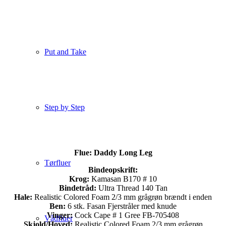
Put and Take
Step by Step
Flue: Daddy Long Leg
Tørfluer
Bindeopskrift:
Krog:
Kamasan B170 # 10
Bindetråd:
Ultra Thread 140 Tan
Hale:
Realistic Colored Foam 2/3 mm grågrøn brændt i enden
Ben:
6 stk. Fasan Fjerstråler med knude
Vinger:
Cock Cape # 1 Gree FB-705408
Vådfluer
Skjold/Hoved:
Realistic Colored Foam 2/3 mm grågrøn