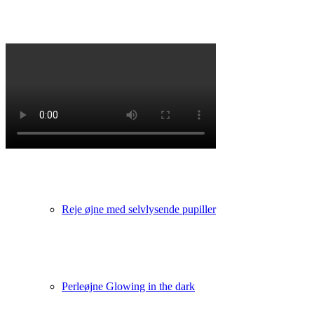
Dubbing Børste gør det selv
Reje Øjne
Reje øjne med selvlysende pupiller
Perleøjne Glowing in the dark