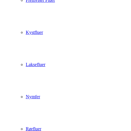
Fremviser Fluer
Kystfluer
Laksefluer
Nymfer
Rørfluer