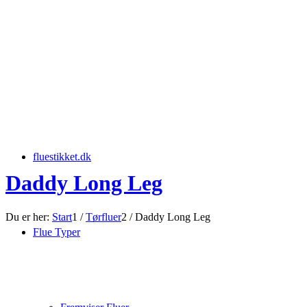
fluestikket.dk
Daddy Long Leg
Du er her:
Start
1
/
Tørfluer
2
/
Daddy Long Leg
Flue Typer