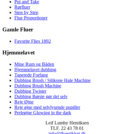
Put and Take
Rørfluer
Step by Step
Flue Proportioner
Gamle Fluer
Favorite Flies 1892
Hjemmelavet
Mine Rum og Båden
Hjemmelavet dubbing
Taperede Forfang
Dubbing Brush / Silikone Hale Machine
Dubbing Brush Machine
Dubbing Twister
Dubbing Børste gør det selv
Reje Øjne
Reje øjne med selvlysende pupiller
Perleøjne Glowing in the dark
Leif Lumby Henriksen
TLF. 22 43 78 01
info@fluestikket.dk