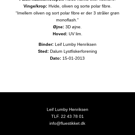
Vinge/krop:
Hvide, oliven og sorte polar fibre.
“Imellem oliven og sort polar fibre er der 3 stråler grøn
monoflash.”
Øjne:
3D øjne.
Hoved:
UV lim.
Binder:
Leif Lumby Henriksen
Sted:
Dalum Lystfiskerforening
Dato:
15-01-2013
Leif Lumby Henriksen
TLF. 22 43 78 01
info@fluestikket.dk