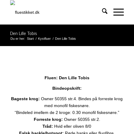
Den Lille Tobis
Du er her:
Start
/
Kystfluer
/
Den Lille Tobis
Fluen: Den Lille Tobis
Bindeopskrift:
Bageste krog:
Owner 50355 str.4. Bindes på forreste krog
med monofil fiskesnøre.
“Bindeled imellem de 2 kroge: 0.30 monofil fiskesnøre.”
Forreste krog:
Owner 50355 str.2.
Tråd:
Hvid eller oliven 8/0
Falsk hackle/hotspot:
Røde hanks eller fluofibre.