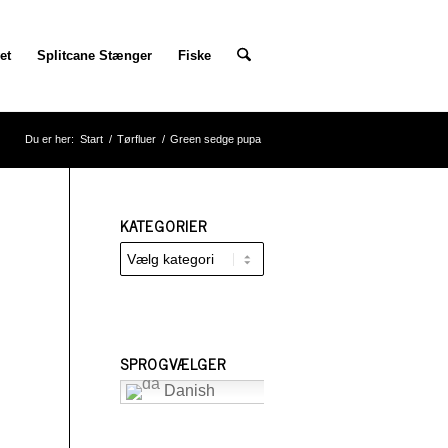
et
Splitcane Stænger
Fiske
Du er her:
Start
/
Tørfluer
/
Green sedge pupa
KATEGORIER
Kategorier
SPROGVÆLGER
Danish