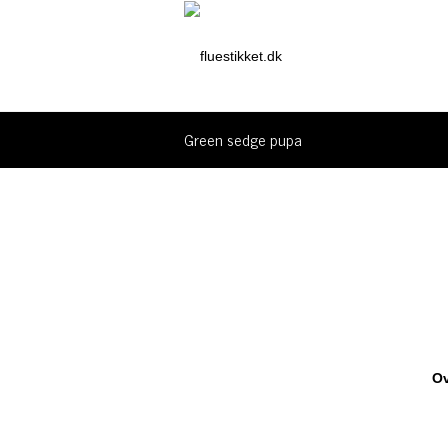
Green sedge pupa
Ov