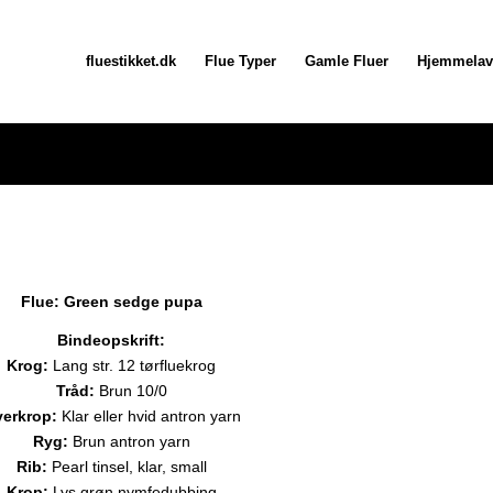
fluestikket.dk
Flue Typer
Gamle Fluer
Hjemmelav
Flue: Green sedge pupa
Bindeopskrift:
Krog:
Lang str. 12 tørfluekrog
Tråd:
Brun 10/0
erkrop:
Klar eller hvid antron yarn
Ryg:
Brun antron yarn
Rib:
Pearl tinsel, klar, small
Krop:
Lys grøn nymfedubbing