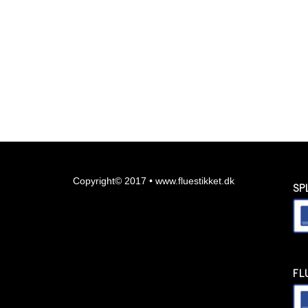
Copyright© 2017 • www.fluestikket.dk
SP
FL