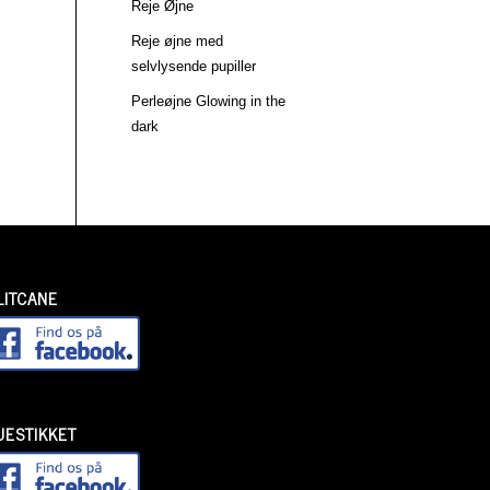
Reje Øjne
Reje øjne med
selvlysende pupiller
Perleøjne Glowing in the
dark
LITCANE
UESTIKKET