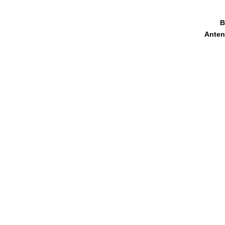
B
Anten