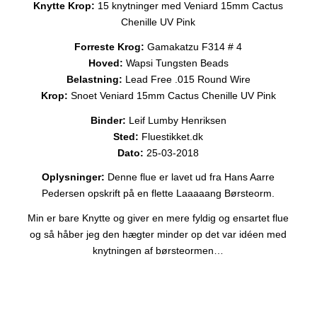
Knytte Krop:
15 knytninger med Veniard 15mm Cactus
Chenille UV Pink
Forreste Krog:
Gamakatzu F314 # 4
Hoved:
Wapsi Tungsten Beads
Belastning:
Lead Free .015 Round Wire
Krop:
Snoet Veniard 15mm Cactus Chenille UV Pink
Binder:
Leif Lumby Henriksen
Sted:
Fluestikket.dk
Dato:
25-03-2018
Oplysninger:
Denne flue er lavet ud fra Hans Aarre
Pedersen opskrift på en flette Laaaaang Børsteorm.
Min er bare Knytte og giver en mere fyldig og ensartet flue
og så håber jeg den hægter minder op det var idéen med
knytningen af børsteormen…