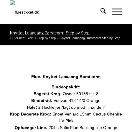
Knyttet Laaaaang Børsteorm Step by Step
Du er her:
Start
/
Step by Step
/
Knyttet Laaaaang Børsteorm Step by Step
Flue: Knyttet Laaaaang Børsteorm
Bindeopskrift:
Bagerst Krog:
Owner 50188 str. 8
Bindetråd:
Veevus B18 14/0 Orange
Hale:
2 Hecklefjer “lagt op mod hinanden”
Krop Bagerste Krog:
Snoet Veniard 15mm Cactus Chenille
UV Pink
Ophænger Line:
20lbs Sufix Flue Backing line Orange